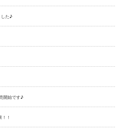
した♪
売開始です♪
果！！